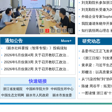
刘克勤院长参加浙
刘克勤院长受邀为2
外籍企业专家Sop
我院邀请朱晓华开
知行践悟两山理念
1
2
3
4
5
6
通知公告
More+
研究动态
《丽水社科要报（智库专报）》投稿须知
县委书记王正飞发表
2026年5月份第4周 关于召开教职工政治...
《浙江日报》刊发潘
2026年5月份第3周 关于召开教职工政治...
黄承梁：习近平生态
2026年5月份第2周 关于召开教职工政治...
郑栅洁：以高质量实施
从“污染控制”到“协
快速链接
陈健 周谷平：拓宽
浙江省发规院
中国科学院大学
中科院生环中心
一图读懂 浙江省“十
中国生态文明网
丽水市人民政府
丽水市发改委