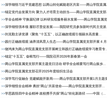
>>
深学细悟习近平党建思想 以两山转化赋能老区共富——两山学院直属..
>>
锚定党代会发展方向 聚力人才培育主动担当——两山学院直属党支部..
>>
学全会精神 守换届纪律 以科研实绩服务丽水发展——两山学院直属党.
>>
深学细悟强本领 履职尽责促发展——我院研究员参加新时代民主党派..
>>
刘克勤主讲党课《聚焦 “十五五”，以正确政绩观引领丽水高质量...
>>
践行正确政绩观 涵养清风育人生态——两山学院直属党支部开展 4 月..
>>
饶鸿来为两山学院直属党支部开展树立和践行正确政绩观学习教育专..
>>
锚定“十五五”, 奋楫笃行——我院召开2026年新春第一会
>>
两山学院直属党支部开展主题党日活动 研学全会精要笃行两山振乡...
>>
两山学院直属党支部召开2025年度组织生活会
>>
深学笃行促融合 党建赋能开新局——两山学院直属支部开展1月主题党.
>>
深学细悟全会精神 勇担“两山”共富使命——两山学院直属党支部开...
>>
学思践悟四中全会精神 政校携手共探“两山”转化新路径 ——中国（...